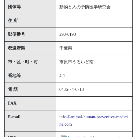
団体等
動物と人の予防医学研究会
住 所
郵便番号
290-0193
都道府県
千葉県
市・区・町・村
市原市うるいど南
番地等
4-1
電 話
0436-74-6713
FAX
E-mail
info@animal-human-preventive-medici
ne.com