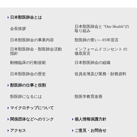
日本獣医師会とは
日本獣医師会と "One Health"の
会長挨拶
取り組み
日本獣医師会の事業内容
獣医師の誓い―95年宣言
日本獣医師会・獣医師会活動
インフォームドコンセント の
指針
徹底宣言
動物臨床の行動規範
日本獣医師会の組織
日本獣医師会の歴史
役員名簿及び業務・財務資料
獣医師の仕事と役割
獣医師になるには
獣医学教育改善
マイクロチップについて
関係団体などへのリンク
個人情報保護方針
アクセス
ご意見・お問合せ