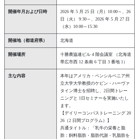
開催年月および日時
2026 年 5 月 25 日（月）10:00～、26
日（火） 9:30～、2026 年 5 月 27 日
（水）10:00～15:30
開催地（都道府県）
北海道
開催場所
十勝農協連ビル 4 階会議室 （北海道
帯広市西 12 条南 6 丁目 3 番地 1）
主な内容
本年はアメリカ・ペンシルベニア州
立大学大学教授のケビン・ハーヴァ
タイン博士を招聘し、2日間トレー
ニングと 1日セミナーを実施いたし
ます。
【デイリーコンパストレーニング 20
26（2 日間プログラム）】
共通タイトル：「乳牛の栄養と脂
肪：飼料脂肪・脂肪代謝・乳脂肪を