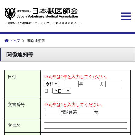
トップ
関係通知等
関係通知等
日付
※元年は1年と入力してください。
年
月
日
文書番号
※元年は1と入力してください。
日獣発第
号
文書名