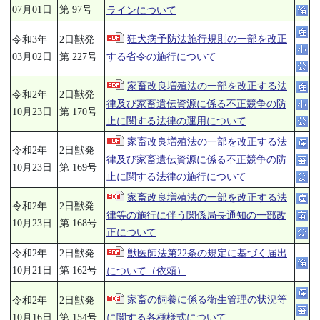
07月01日
第 97号
ラインについて
狂犬病予防法施行規則の一部を改正
令和3年
2日獣発
する省令の施行について
03月02日
第 227号
家畜改良増殖法の一部を改正する法
令和2年
2日獣発
律及び家畜遺伝資源に係る不正競争の防
10月23日
第 170号
止に関する法律の運用について
家畜改良増殖法の一部を改正する法
令和2年
2日獣発
律及び家畜遺伝資源に係る不正競争の防
10月23日
第 169号
止に関する法律の施行について
家畜改良増殖法の一部を改正する法
令和2年
2日獣発
律等の施行に伴う関係局長通知の一部改
10月23日
第 168号
正について
令和2年
2日獣発
獣医師法第22条の規定に基づく届出
10月21日
第 162号
について（依頼）
家畜の飼養に係る衛生管理の状況等
令和2年
2日獣発
に関する各種様式について
10月16日
第 154号