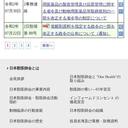
令和2年
2事務連
用医薬品の製造管理及び品質管理に関す
07月30日
絡
る省令及び動物用医薬品等取締規則の一
部を改正する省令等の制定について
令和2年
2日獣発
覚醒剤原料を指定する政令の一部を
07月22日
第 88号
改正する政令の公布について（通知）
1
...
2
3
4
最後へ
日本獣医師会とは
日本獣医師会と "One Health"の
会長挨拶
取り組み
日本獣医師会の事業内容
獣医師の誓い―95年宣言
日本獣医師会・獣医師会活動
インフォームドコンセント の
指針
徹底宣言
動物臨床の行動規範
日本獣医師会の組織
日本獣医師会の歴史
役員名簿及び業務・財務資料