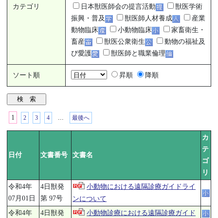
カテゴリ
日本獣医師会の提言活動
獣医学術
振興・普及
獣医師人材養成
産業
動物臨床
小動物臨床
家畜衛生・
畜産
獣医公衆衛生
動物の福祉及
び愛護
獣医師と職業倫理
ソート順
昇順
降順
検 索
1
...
2
3
4
最後へ
カ
テ
日付
文書番号
文書名
ゴ
リ
令和4年
4日獣発
小動物における遠隔診療ガイドライ
07月01日
第 97号
ンについて
令和4年
4日獣発
小動物診療における遠隔診療ガイド