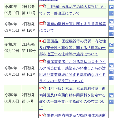
令和2年
2日獣発
「動物用医薬品等の輸入監視につい
09月10日
第 121号
て」の一部改正について
家畜の盗難被害に関する注意喚起等
令和2年
2日獣発
について
09月10日
第 120号
医薬品、医療機器等の品質、有効性
令和2年
2日獣発
及び安全性の確保等に関する法律等の一
09月10日
第 119号
部を改正する法律等の施行について
畜産事業者における新型コロナウイ
令和2年
2日獣発
ルス感染防止、感染者が発生した時の対
08月26日
第 102号
応及び事業継続に関する基本的なガイド
ラインの一部改正について
【訂正版】麻薬、麻薬原料植物、向
令和2年
2日獣発
精神薬及び麻薬向精神薬原料を指定する
08月05日
第 87号
政令の一部を改正する政令の公布につい
て
動物用医療機器及び動物用体外診断