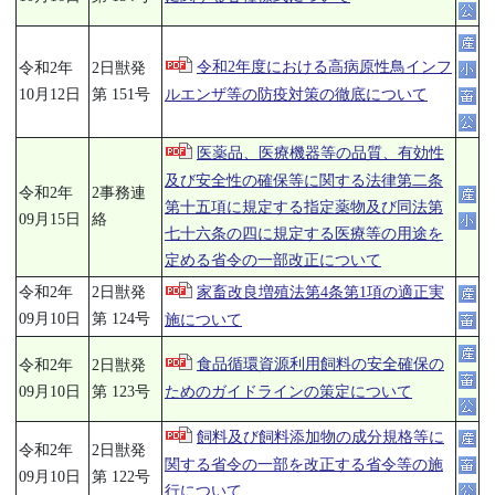
令和2年度における高病原性鳥インフ
令和2年
2日獣発
ルエンザ等の防疫対策の徹底について
10月12日
第 151号
医薬品、医療機器等の品質、有効性
及び安全性の確保等に関する法律第二条
令和2年
2事務連
第十五項に規定する指定薬物及び同法第
09月15日
絡
七十六条の四に規定する医療等の用途を
定める省令の一部改正について
令和2年
2日獣発
家畜改良増殖法第4条第1項の適正実
09月10日
第 124号
施について
食品循環資源利用飼料の安全確保の
令和2年
2日獣発
ためのガイドラインの策定について
09月10日
第 123号
飼料及び飼料添加物の成分規格等に
令和2年
2日獣発
関する省令の一部を改正する省令等の施
09月10日
第 122号
行について