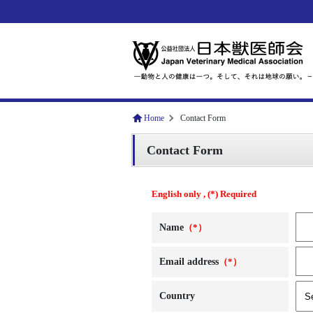
Home
Contact Form
Contact Form
English only , (*) Required
Name
（*）
Email address
（*）
Country