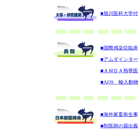
■旭川医科大学
■国際感染症臨
■アムダインタ
■ＡＭＤＡ熱帯
■AQS 輸入動
■海外家畜衛生
■獣医師の届出