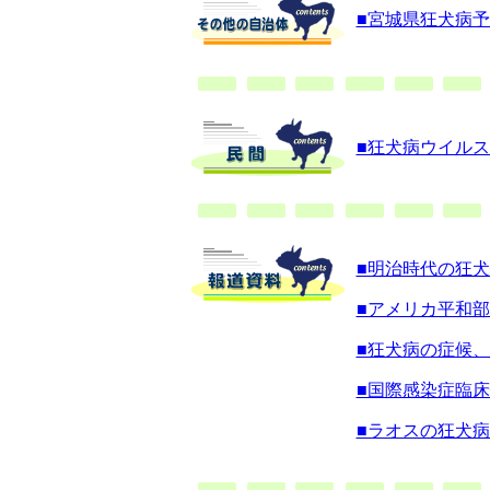
■宮城県狂犬病
■狂犬病ウイル
■明治時代の狂
■アメリカ平和
■狂犬病の症候
■国際感染症臨
■ラオスの狂犬病