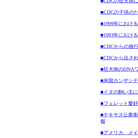
■CDCの狂犬病
■CDCの子供の
■1999年にお
■1993年にお
■CDCからの旅
■CDCから出さ
■狂犬病のDNA
■米国カンザシ
■イヌの飼い主
■フェレット愛
■テキサス公衆
報
■アメリカ、メ