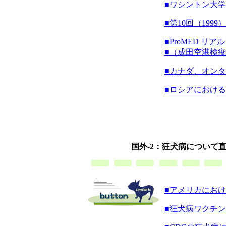
■ワシントン大
■第10回（19
■ProMED 
■（成田空港検
■カナダ、オン
■ロシアにおけ
国外-2：狂犬病について
■アメリカにおける
■狂犬病ワクチ