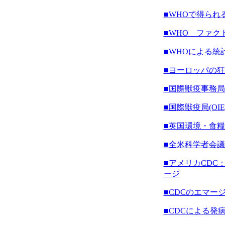
■WHOで得られ
■WHO ファク
■WHOによる統
■ヨーロッパの
■国際獣疫事務局(
■国際獣疫局(OI
■英国環境・食
■全米科学者会
■アメリカCDC：Cente
ージ
■CDCのエマー
■CDCによる発