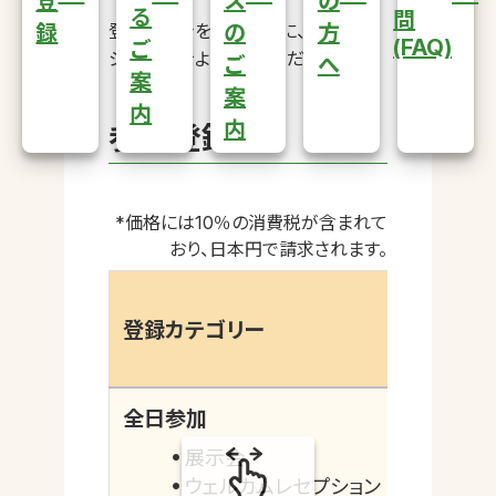
登
ス
の
る
問
録
登録手続きを始める前に、このペー
の
方
(FAQ)
ご
ジの情報をよくお読みください。
ご
へ
案
案
内
内
参加登録料
*価格には10％の消費税が含まれて
おり、日本円で請求されます。
登録カテゴリー
全日参加
展示会
ウェルカムレセプション