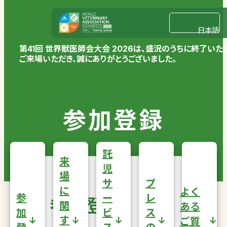
日本語
第41回 世界獣医師会大会 2026は、盛況のうちに終了いた
ご来場いただき、誠にありがとうございました。
参加登録
託
来
児
場
サ
プ
に
よく
参
ー
レ
参加登録
関
ある
加
ビ
ス
arrow_downward_alt
arrow_downward_alt
arrow_downward_alt
arrow_downward_alt
arrow_downward_alt
す
ご質