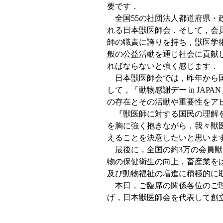
要です．
全国55の社団法人都道府県・
れる日本獣医師会．そして，会
師の職責に誇りを持ち，獣医学
般の公益活動を通じ社会に貢献
ればならないと強く感じます．
日本獣医師会では，昨年から国
して，「動物感謝デー in JA
の存在とその活動や重要性をア
『獣医師に対する国民の理解を
を胸に強く抱きながら，我々獣
えることを決意したいと思いま
最後に，全国の約3万の会員獣
物の保健衛生の向上，畜産業を
及び動物福祉の増進に積極的に
本日，ご臨席の関係各位のご理
げ，日本獣医師会を代表して創立