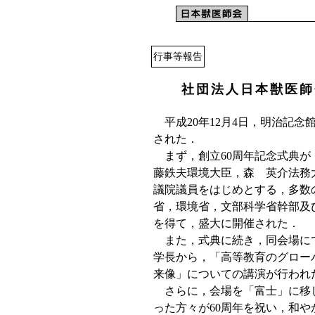
行事等報告
社団法人日本獣医師
平成20年12月4日，明治記念
された．
まず，創立60周年記念式典が
藤鉄夫環境大臣，森 英介法務
議院議員をはじめとする，多数
省，環境省，文部科学省幹部及び
を得て，盛大に開催された．
また，式典に続き，同会場にて
学長から，「高等教育のグロー
来像」についての講演が行われ
さらに，会場を「富士」に移し
った方々が60周年を祝い，和や