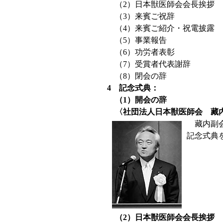
（2）日本獣医師会会長挨拶
（3）来賓ご祝辞
（4）来賓ご紹介・祝電披露
（5）事業報告
（6）功労者表彰
（7）受賞者代表謝辞
（8）閉会の辞
4 記念式典：
（1）開会の辞
〈社団法人日本獣医師会 藏
藏内副会
記念式典
（2）日本獣医師会会長挨拶