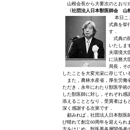
山根会長から大要次のとおり
〈社団法人日本獣医師会 山
本日ここ
式典を挙
す．
式典の開
いたしま
夫環境大
に法務大
局長，そ
したことを大変光栄に存じてい
また，農林水産省，厚生労働省
ただき，永年にわたり獣医学術
した獣医師に対し，それぞれ感
添えることとなり，受賞者はも
深く感謝する次第です．
顧みれば，社団法人日本獣医師会
び晴れて創立60周年を迎えら
方をはじめ，獣医界各層関係者