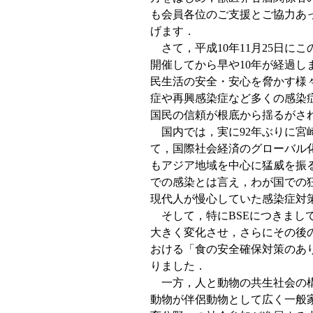
も会員各位のご支援とご協力あ
げます．
さて，平成10年11月25日に
開催してから早や10年が経過し
民生活の安全・安心を脅かす様
症や再興感染症など多くの感染
国民の信頼が根底から揺るがされ
国内では，実に92年ぶりに宮
て，国際社会経済のグローバル化
もアジア地域を中心に猛威を振
での感染とは言え，わが国での
現代人が慢心していた感染症対
そして，特にBSEにつきまし
大きく変化させ，さらにその後
おける「食の安全確保対策のあ
りました．
一方，人と動物の共生社会の構
動物が伴侶動物として広く一般