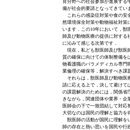
育分野への社会参加が進展する
備が社会的要請となってきてい
これらの感染症対策や食の安全
然環境保全対策や動物福祉対策
います．この10年において，
師及び動物医療の提供に対する
に沁みて感じる次第です．
現在，私ども獣医師及び獣医師
質の確保に向けての体制整備を
物看護職のパラメディカル専門
業倫理の確保等，解決すべき課
それらは，獣医師及び動物医療
請に応える上で，決して避けて
の課題解決のためには，関係省
きながら，関連団体や業界・企
医師会の下で一致団結して対応
大切なのは国民の理解と協力を
獣医師の活動が国民に理解をい
師の存在と熱い思いを国民や行