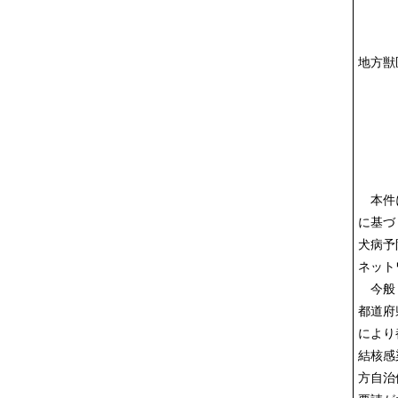
地方獣
本件に
に基づ
犬病予
ネット
今般，
都道府
により
結核感
方自治