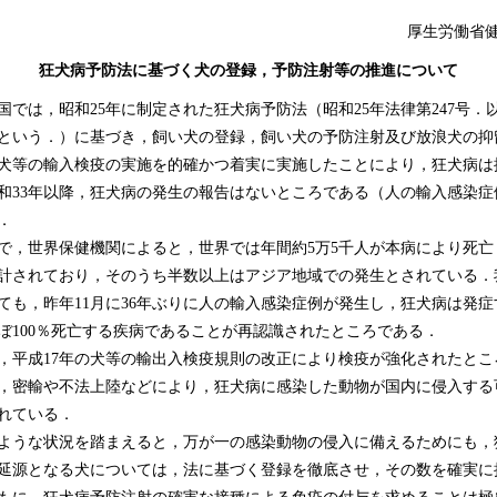
厚生労働省
狂犬病予防法に基づく犬の登録，予防注射等の推進について
では，昭和25年に制定された狂犬病予防法（昭和25年法律第247号．
という．）に基づき，飼い犬の登録，飼い犬の予防注射及び放浪犬の抑
犬等の輸入検疫の実施を的確かつ着実に実施したことにより，狂犬病は
和33年以降，狂犬病の発生の報告はないところである（人の輸入感染症
．
，世界保健機関によると，世界では年間約5万5千人が本病により死亡
計されており，そのうち半数以上はアジア地域での発生とされている．
ても，昨年11月に36年ぶりに人の輸入感染症例が発生し，狂犬病は発症
ぼ100％死亡する疾病であることが再認識されたところである．
平成17年の犬等の輸出入検疫規則の改正により検疫が強化されたとこ
，密輸や不法上陸などにより，狂犬病に感染した動物が国内に侵入する
れている．
うな状況を踏まえると，万が一の感染動物の侵入に備えるためにも，
延源となる犬については，法に基づく登録を徹底させ，その数を確実に