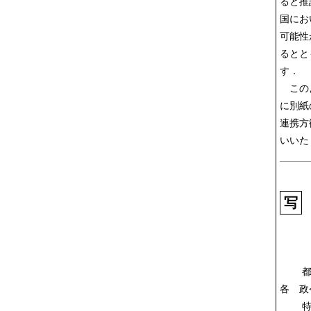
ると推
国にお
可能性
るとと
す．
このよ
に別紙
連携方
いいた
写
都道
各 
特別