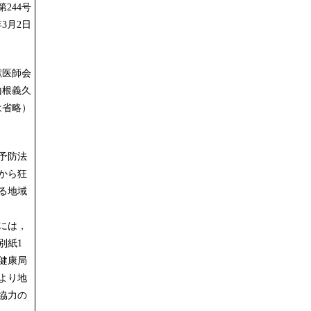
244号
年3月2日
獣医師会
山根義久
は省略）
予防法
から狂
る地域
には，
別紙1
健康局
より地
協力の