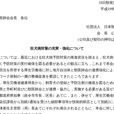
18日獣発第
平成19
医師会会長 各位
社団法人 日本
会 長 
（公印及び契印の押印
狂犬病対策の充実・強化について
ついては，最近における狂犬病予防対策の推進状況を踏まえ，狂犬病
く予防対策の実行確保を図る必要があるとの観点に立ち，これまで本会
防法を所管する厚生労働省に対し地方自治体と獣医師会の連携強化によ
ワーク体制の一層の整備促進を要請してきたところであります．
厚生労働省健康局長から，飼育犬の登録と予防注射の徹底を図るため
県と市町村並びに獣医師会とが連携・協力し，実施する必要がある旨が
都道府県知事（政令市市長，区長）あてに，また，併せて，厚生労働省
染症課長から別紙1通知を受けた細部事項等が技術的助言として別紙2に
体衛生主管部（局）長あてにそれぞれ発出されるとともに，本会に対し