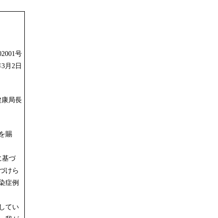
2001号
年3月2日
健康局長
を賜
に基づ
づけら
染症例
してい