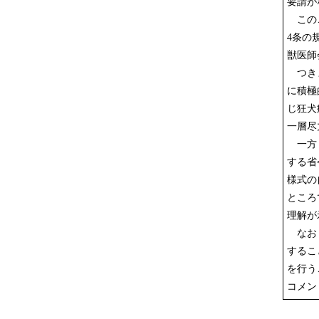
要請が
このこ
4条の
獣医師
つきま
に積極
じ狂犬
一層尽
一方，
する省
様式の
ところ
理解が
なお，
するこ
を行う
コメン