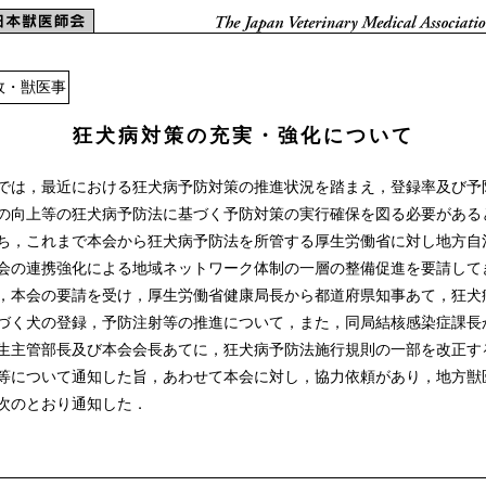
政・獣医事
狂犬病対策の充実・強化について
は，最近における狂犬病予防対策の推進状況を踏まえ，登録率及び予
の向上等の狂犬病予防法に基づく予防対策の実行確保を図る必要がある
ち，これまで本会から狂犬病予防法を所管する厚生労働省に対し地方自
会の連携強化による地域ネットワーク体制の一層の整備促進を要請して
本会の要請を受け，厚生労働省健康局長から都道府県知事あて，狂犬
づく犬の登録，予防注射等の推進について，また，同局結核感染症課長
生主管部長及び本会会長あてに，狂犬病予防法施行規則の一部を改正す
等について通知した旨，あわせて本会に対し，協力依頼があり，地方獣
次のとおり通知した．