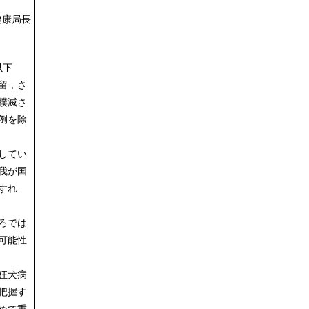
健康局長
以下
留，さ
撲滅さ
例を除
してい
我が国
すれ
ろでは
可能性
狂犬病
把握す