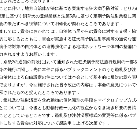
なされたところであります．
とに伴い，地方自治体が法に基づき実施する狂犬病予防対策，とりわ
規定に基づく飼育犬の登録業務と法第5条に基づく定期予防注射業務に関
会の果たすべき役割について明確化が図れたところであります．
しては，貴会におかれては，自治体当局からの貴会に対する支援・協
的に応じるとともに，貴会が実施する狂犬病予防注射事業等の適切な運
病予防対策の自治体との連携強化による地域ネットワーク体制の整備に
力されますようお願いします．
別紙2の通知の前段において通知された狂犬病予防法施行規則の一部
令の施行に関し，先に本件に係るパブリックコメントのうち鑑札及び注
自治体による自由設定の件については本会として基本的に反対の意を表
でありますが，今回施行された省令改正の内容は，本会の意見について
示されたものと捉えたところであります．
鑑札及び注射済票を含め動物の個体識別の手段をマイクロチップ方式
とについては，今後とも動物行政一元化の観点から引き続き所要の要請
こととしているところです．鑑札及び注射済票様式の変更等に係るパブ
トに対する貴会の対応について感謝申し上げる次第です．