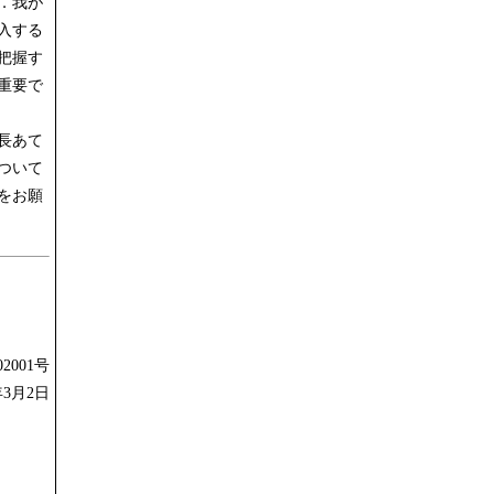
．我が
入する
把握す
重要で
長あて
ついて
をお願
2001号
年3月2日