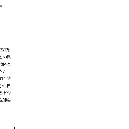
防注射
との観
治体と
きた．
病予防
から自
る省令
医師会