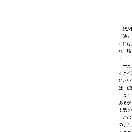
我が国
「法」
らには
れ，昭
く．）
一方で
ると推
におい
ば，ほ
また，
あるが
も残さ
このよ
のまん