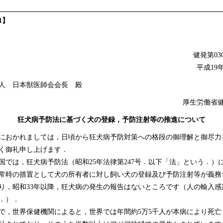
1】
健発第030
平成19
人 日本獣医師会会長 殿
厚生労働省
狂犬病予防法に基づく犬の登録，予防注射等の推進について
おかれましては，日頃から狂犬病予防対策への格段の御理解と御尽力
く御礼申し上げます．
では，狂犬病予防法（昭和25年法律第247号．以下「法」という．）
常時の措置として犬の所有者に対し飼い犬の登録及び予防注射等が義務
り，昭和33年以降，狂犬病の発生の報告はないところです（人の輸入感
．）．
，世界保健機関によると，世界では年間約5万5千人が本病により死亡