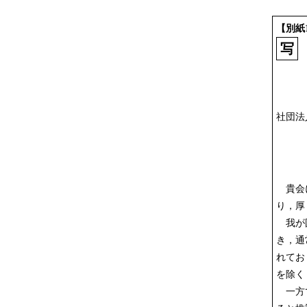
【別紙
写
社団法
貴会に
り，厚
我が国
き，通
れてお
を除く
一方で