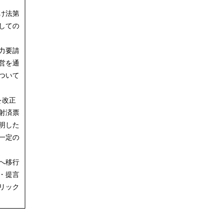
け法第
しての
力要請
営を通
ついて
を改正
射済票
明した
一定の
へ移行
・提言
リック