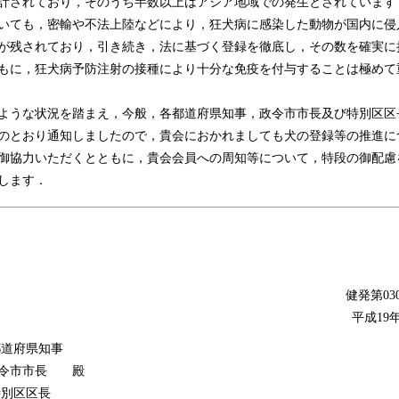
計されており，そのうち半数以上はアジア地域での発生とされています
いても，密輸や不法上陸などにより，狂犬病に感染した動物が国内に侵
が残されており，引き続き，法に基づく登録を徹底し，その数を確実に
もに，狂犬病予防注射の接種により十分な免疫を付与することは極めて
うな状況を踏まえ，今般，各都道府県知事，政令市市長及び特別区区
のとおり通知しましたので，貴会におかれましても犬の登録等の推進に
御協力いただくとともに，貴会会員への周知等について，特段の御配慮
します．
健発第030
平成19
府県知事
政令市市長 殿
区区長