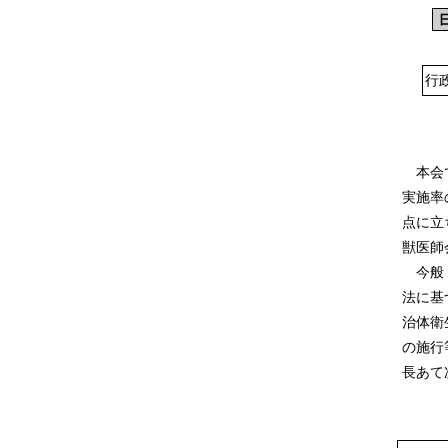
行
本会で
実施率
点に立
獣医師
今般，
法に基
治体衛
の施行
長あて