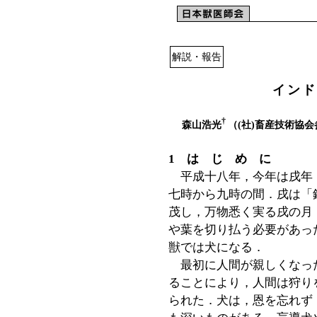
解説・報告
インド
†
森山浩光
（(社)畜産技術協
1 は じ め に
平成十八年，今年は戌年
七時から九時の間．戌は「
茂し，万物悉く実る戌の月
や葉を切り払う必要があっ
獣では犬になる．
最初に人間が親しくなっ
ることにより，人間は狩り
られた．犬は，恩を忘れず