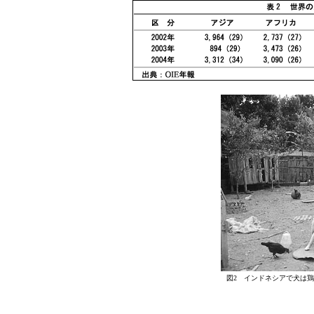
図2 インドネシアで犬は鶏