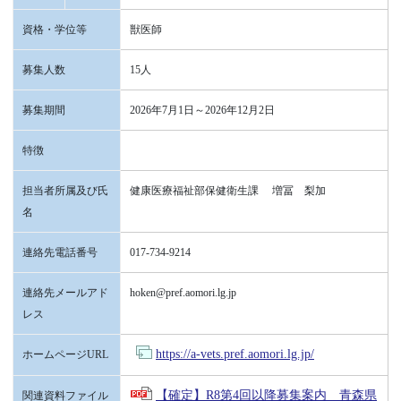
資格・学位等
獣医師
募集人数
15人
募集期間
2026年7月1日～2026年12月2日
特徴
担当者所属及び氏
健康医療福祉部保健衛生課 増冨 梨加
名
連絡先電話番号
017-734-9214
連絡先メールアド
hoken@pref.aomori.lg.jp
レス
https://a-vets.pref.aomori.lg.jp/
ホームページURL
【確定】R8第4回以降募集案内 青森県
関連資料ファイル