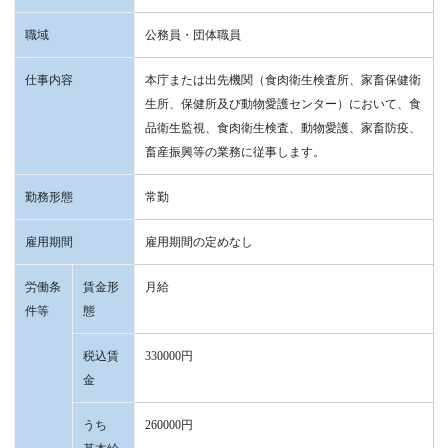
職域
公務員・団体職員
仕事内容
本庁または出先機関（食肉衛生検査所、家畜保健衛
生所、保健所及び動物愛護センター）において、食
品衛生監視、食肉衛生検査、動物愛護、家畜防疫、
畜産振興等の業務に従事します。
勤務形態
常勤
雇用期間
雇用期間の定めなし
労働条
賃金形
月給
件等
態
税込賃
330000円
金
うち
260000円