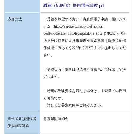
職員（獣医師）採用選考試験.pdf
応募方法
・受験を希望する方は、青森県電子申請・届出シス
テム（https://apply.e-tumo.jp/pref-aomori-
u/offer/offerList_initDisplay.action）による申請か、郵
送または持参により履歴書を青森県健康医療福祉部
保健衛生課あて令和8年12月2日までに提出してくだ
さい。
・受験日時・場所は申込者と青森県とで協議して決
定します。
・特定の受験資格を満たす場合は、主査級での採用
も可能です。
詳しくは募集案内をご覧ください。
担当者又は開設者
青森県獣医師会
所属獣医師会