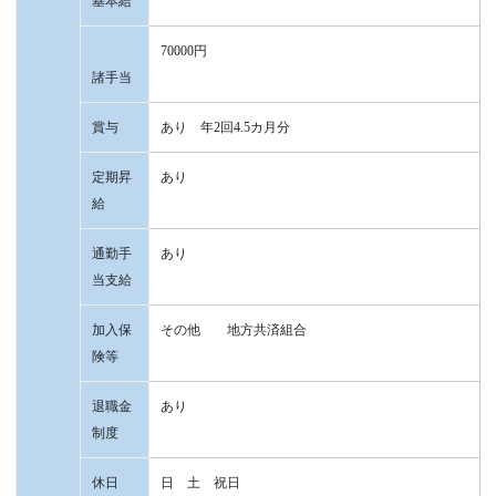
基本給
70000円
諸手当
賞与
あり 年2回4.5カ月分
定期昇
あり
給
通勤手
あり
当支給
加入保
その他 地方共済組合
険等
退職金
あり
制度
休日
日 土 祝日