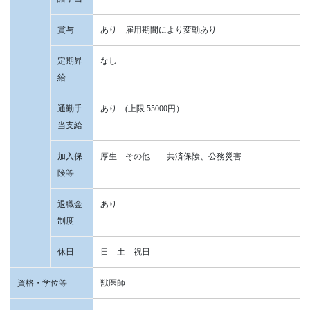
賞与
あり 雇用期間により変動あり
定期昇
なし
給
通勤手
あり (上限 55000円）
当支給
加入保
厚生 その他 共済保険、公務災害
険等
退職金
あり
制度
休日
日 土 祝日
資格・学位等
獣医師