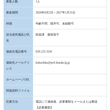
募集人数
1人
募集期間
2026年6月2日～2027年1月31日
特徴
年齢不問、既卒可、未経験可
担当者所属及び氏
防疫課 都筑智子
名
連絡先電話番号
029-225-3241
連絡先メールアド
hokuchiku@pref.ibaraki.lg.jp
レス
ホームページURL
関連資料ファイル
応募方法
電話にて連絡後、必要書類をメールまたは郵送
【必要書類】