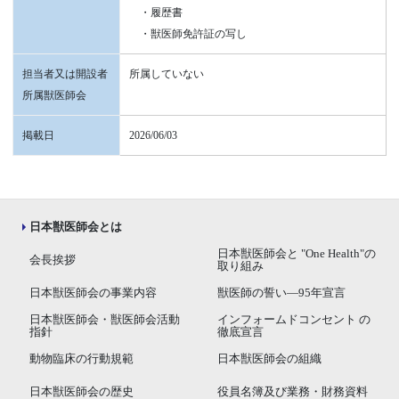
・履歴書
・獣医師免許証の写し
担当者又は開設者
所属していない
所属獣医師会
掲載日
2026/06/03
日本獣医師会とは
日本獣医師会と "One Health"の
会長挨拶
取り組み
日本獣医師会の事業内容
獣医師の誓い―95年宣言
日本獣医師会・獣医師会活動
インフォームドコンセント の
指針
徹底宣言
動物臨床の行動規範
日本獣医師会の組織
日本獣医師会の歴史
役員名簿及び業務・財務資料