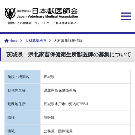
Home
人材募集検索
人材募集詳細情報
茨城県 県北家畜保健衛生所獣医師の募集について
施設・機関名
茨城県
勤務先名称
県北家畜保健衛生所
勤務地住所
茨城県水戸市中河内町966-1
職種
獣医師
職域
公務員・団体職員