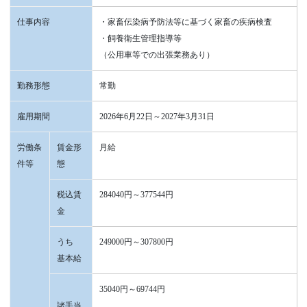
仕事内容
・家畜伝染病予防法等に基づく家畜の疾病検査
・飼養衛生管理指導等
（公用車等での出張業務あり）
勤務形態
常勤
雇用期間
2026年6月22日～2027年3月31日
労働条
賃金形
月給
件等
態
税込賃
284040円～377544円
金
うち
249000円～307800円
基本給
35040円～69744円
諸手当