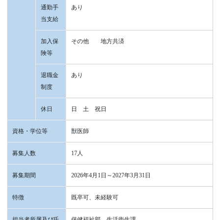
通勤手
あり
当支給
加入保
その他 地方共済
険等
退職金
あり
制度
休日
日 土 祝日
資格・学位等
獣医師
募集人数
17人
募集期間
2026年4月1日～2027年3月31日
特徴
既卒可、未経験可
担当者所属及び氏
保健福祉部 生活衛生課