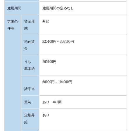
雇用期間
雇用期間の定めなし
労働条
賃金形
月給
件等
態
税込賃
325100円～369100円
金
うち
265100円
基本給
60000円～104000円
諸手当
賞与
あり 年2回
定期昇
あり
給