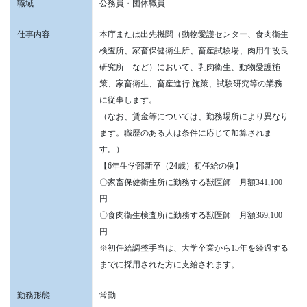
職域
公務員・団体職員
仕事内容
本庁または出先機関（動物愛護センター、食肉衛生
検査所、家畜保健衛生所、畜産試験場、肉用牛改良
研究所 など）において、乳肉衛生、動物愛護施
策、家畜衛生、畜産進行 施策、試験研究等の業務
に従事します。
（なお、賃金等については、勤務場所により異なり
ます。職歴のある人は条件に応じて加算されま
す。）
【6年生学部新卒（24歳）初任給の例】
〇家畜保健衛生所に勤務する獣医師 月額341,100
円
〇食肉衛生検査所に勤務する獣医師 月額369,100
円
※初任給調整手当は、大学卒業から15年を経過する
までに採用された方に支給されます。
勤務形態
常勤