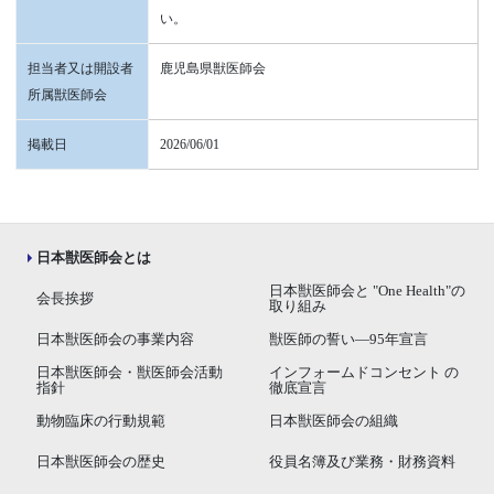
い。
担当者又は開設者
鹿児島県獣医師会
所属獣医師会
掲載日
2026/06/01
日本獣医師会とは
日本獣医師会と "One Health"の
会長挨拶
取り組み
日本獣医師会の事業内容
獣医師の誓い―95年宣言
日本獣医師会・獣医師会活動
インフォームドコンセント の
指針
徹底宣言
動物臨床の行動規範
日本獣医師会の組織
日本獣医師会の歴史
役員名簿及び業務・財務資料