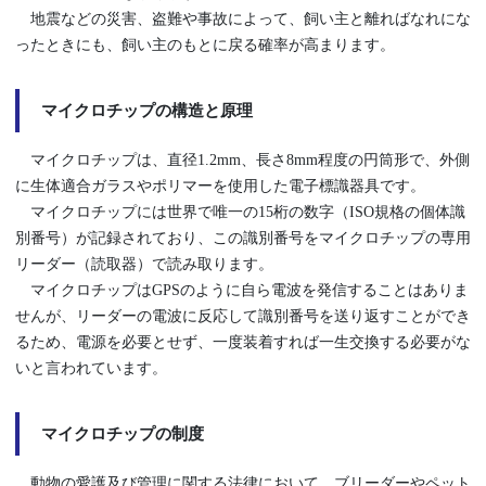
地震などの災害、盗難や事故によって、飼い主と離ればなれにな
ったときにも、飼い主のもとに戻る確率が高まります。
マイクロチップの構造と原理
マイクロチップは、直径1.2mm、長さ8mm程度の円筒形で、外側
に生体適合ガラスやポリマーを使用した電子標識器具です。
マイクロチップには世界で唯一の15桁の数字（ISO規格の個体識
別番号）が記録されており、この識別番号をマイクロチップの専用
リーダー（読取器）で読み取ります。
マイクロチップはGPSのように自ら電波を発信することはありま
せんが、リーダーの電波に反応して識別番号を送り返すことができ
るため、電源を必要とせず、一度装着すれば一生交換する必要がな
いと言われています。
マイクロチップの制度
動物の愛護及び管理に関する法律において、ブリーダーやペット