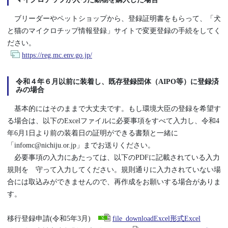
ブリーダーやペットショップから、登録証明書をもらって、「犬
と猫のマイクロチップ情報登録」サイトで変更登録の手続をしてく
ださい。
https://reg.mc.env.go.jp/
令和４年６月以前に装着し、既存登録団体（AIPO等）に登録済
みの場合
基本的にはそのままで大丈夫です。もし環境大臣の登録を希望す
る場合は、以下のExcelファイルに必要事項をすべて入力し、令和4
年6月1日より前の装着日の証明ができる書類と一緒に
「infomc@nichiju.or.jp」までお送りください。
必要事項の入力にあたっては、以下のPDFに記載されている入力
規則を 守って入力してください。規則通りに入力されていない場
合には取込みができませんので、再作成をお願いする場合がありま
す。
移行登録申請(令和5年3月)
file_downloadExcel形式Excel