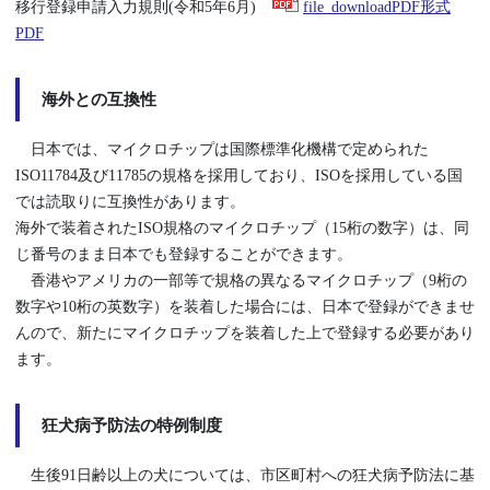
移行登録申請入力規則(令和5年6月)
file_downloadPDF形式
PDF
海外との互換性
日本では、マイクロチップは国際標準化機構で定められた
ISO11784及び11785の規格を採用しており、ISOを採用している国
では読取りに互換性があります。
海外で装着されたISO規格のマイクロチップ（15桁の数字）は、同
じ番号のまま日本でも登録することができます。
香港やアメリカの一部等で規格の異なるマイクロチップ（9桁の
数字や10桁の英数字）を装着した場合には、日本で登録ができませ
んので、新たにマイクロチップを装着した上で登録する必要があり
ます。
狂犬病予防法の特例制度
生後91日齢以上の犬については、市区町村への狂犬病予防法に基