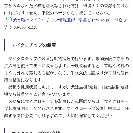
プが装着された犬猫を購入等された方は、環境大臣の登録を受けな
ければなりません。下記のページから手続してください。
犬と猫のマイクロチップ情報登録 | 環境省 (env.go.jp)
問合せ
先： 03-6384-5320
マイクロチップの装着
マイクロチップの装着は動物病院で行います。動物病院で専用の
注入器を使って皮下に装着します。一度装着すると、首輪や名札の
ように外れて落ちる心配が少なく、半永久的に読取りが可能な個体
識別措置になります。
品種や健康状態にもよりますが、犬は生後2週齢、猫は生後4週齢
頃から装着できると言われています。
犬や猫にマイクロチップを装着した獣医師からは「マイクロチッ
プ装着証明書」が発行されます。マイクロチップ装着証明書は、登
録する際に必要になりますので、大切に保管してください。