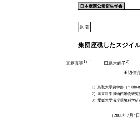
原 著
集団座礁したスジイ
1）†
2）
真柄真実
田島木綿子
山
田辺信
1）鳥取大学農学部（〒680-8
2）国立科学博物館動物研究部（〒
3）愛媛大学沿岸環境科学研究セ
（
2008年7月4