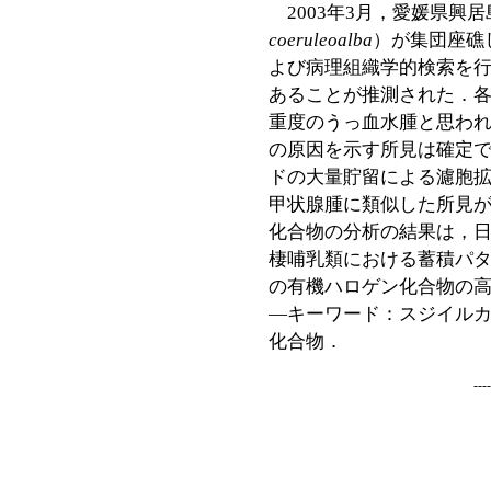
2003年3月，愛媛県興
coeruleoalba
）が集団座礁
よび病理組織学的検索を
あることが推測された．
重度のうっ血水腫と思わ
の原因を示す所見は確定で
ドの大量貯留による濾胞
甲状腺腫に類似した所見
化合物の分析の結果は，
棲哺乳類における蓄積パ
の有機ハロゲン化合物の
―キーワード：
スジイル
化合物．
---