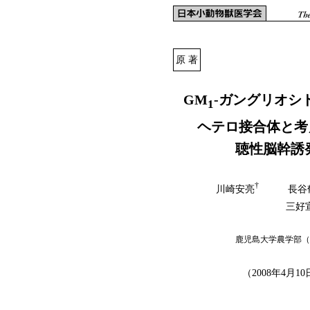
原 著
GM
-ガングリオシ
1
ヘテロ接合体と考
聴性脳幹誘
†
川崎安亮
長谷郁
三好
鹿児島大学農学部（〒8
（
2008年4月1