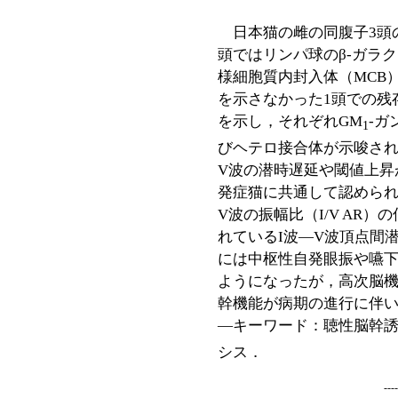
日本猫の雌の同腹子3頭
頭ではリンパ球のβ-ガラ
様細胞質内封入体（MCB
を示さなかった1頭での残
を示し，それぞれGM
-ガ
1
びヘテロ接合体が示唆され
V波の潜時遅延や閾値上昇
発症猫に共通して認められ
V波の振幅比（I/V AR
れているI波―V波頂点間潜
には中枢性自発眼振や嚥
ようになったが，高次脳機
幹機能が病期の進行に伴
―キーワード：
聴性脳幹誘
シス．
---