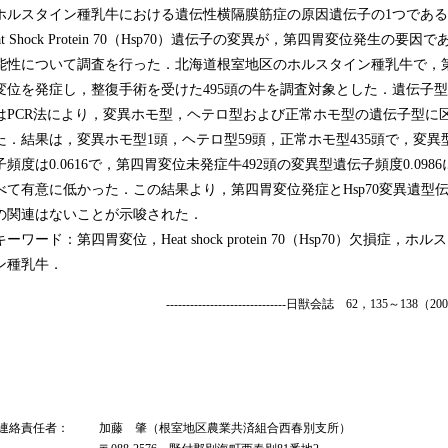
ルスタイン種乳牛における遺伝性横隔膜筋症の原因遺伝子の1つである
at Shock Protein 70（Hsp70）遺伝子の変異が，第四胃変位発生の要因で
能性について調査を行った．北海道根室地区のホルスタイン種乳牛で，
変位を発症し，整復手術を受けた495頭の牛を調査対象とした．遺伝子
はPCR法により，変異ホモ型，ヘテロ型および正常ホモ型の遺伝子型に
た．結果は，変異ホモ型1頭，ヘテロ型59頭，正常ホモ型435頭で，変異
子頻度は0.0616で，第四胃変位未発症牛492頭の変異型遺伝子頻度0.0986
べて有意に低かった．この結果より，第四胃変位発症とHsp70変異遺型
の関連はないことが示唆された．
キーワード：
第四胃変位，Heat shock protein 70（Hsp70）欠損症，ホル
ン種乳牛．
------------------------------日獣会誌
62，135～138（20
 連絡責任者：
加藤 肇（根室地区農業共済組合西春別支所）