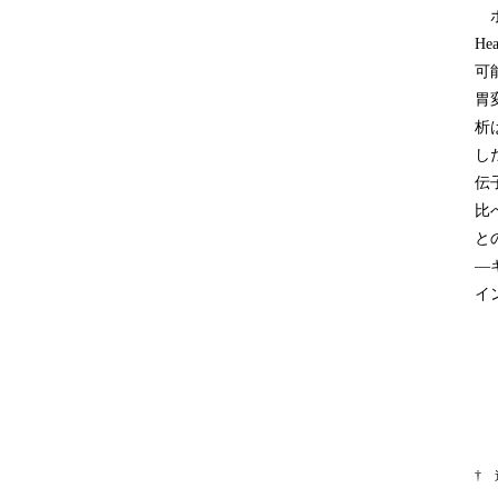
ホ
He
可
胃
析
し
伝
比
と
―
イ
†