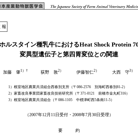
 報
ホルスタイン種乳牛におけるHeat Shock Protein 7
変異型遺伝子と第四胃変位との関連
1）†
2）
2）
3）
加藤 肇
荻野 敦
伊藤智仁
大西 守
1）根室地区農業共済組合西春別支所（〒086-2576 別海町西春別81-2）
2）家畜改良事業団家畜改良技術研究所（〒371-0121 前橋市金丸町316）
3）根室地区農業共済組合（〒086-1105 中標津町西5条南11-5）
（
2007年12月11日受付・2008年7月30日受理
）
要 約