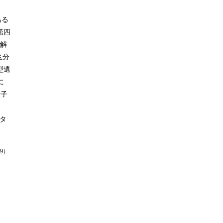
ある
第四
型解
区分
型遺
に
伝子
スタ
09）