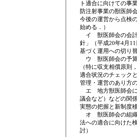
ト適合に向けての事
防注射事業の獣医師
今後の運営から点検
始める．）
イ 獣医師会の会計
針」（平成20年4月
基づく運用への切り
ウ 獣医師会の予算
（特に収支相償原則
適合状況のチェック
管理・運営のあり方
エ 地方獣医師会に
議会など）などの関
実態の把握と新制度
オ 獣医師会の組織
法への適合に向けた
討）