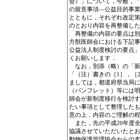
会）」について，今般，
の留意事項―公益目的事
とともに，それぞれ改定第
のとおり内容を再整備し
再整備の内容の要点は別
方獣医師会における下記
公益法人制度検討の要点
くお願いします．
なお，別添（略）の「新
「（注）書きの［1］，［
ましては，都道府県当局
（パンフレット）等には
師会が新制度移行を検討
たい事項として整理した
意の上，内容のご理解の
また，先の平成20年度
協議させていただいたと
動物保護管理協会からの