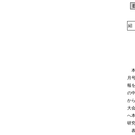
紹
本
月号
報
の
か
大
へ本
研
表