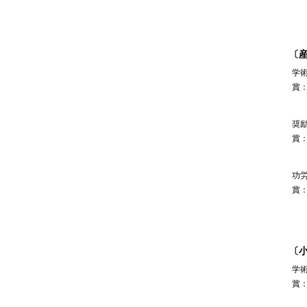
〔
学
賞
奨
賞
功
賞
〔
学
賞