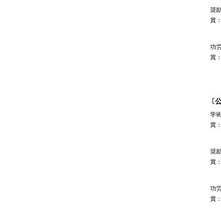
奨
賞
功
賞
〔
学
賞
奨
賞
功
賞