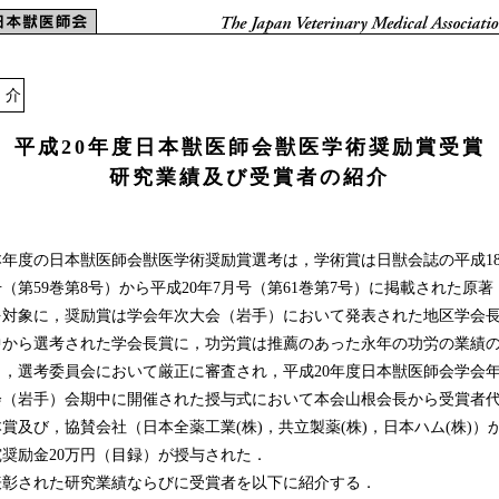
 介
平成20年度日本獣医師会獣医学術奨励賞受賞
研究業績及び受賞者の紹介
年度の日本獣医師会獣医学術奨励賞選考は，学術賞は日獣会誌の平成18
（第59巻第8号）から平成20年7月号（第61巻第7号）に掲載された原著
を対象に，奨励賞は学会年次大会（岩手）において発表された地区学会
中から選考された学会長賞に，功労賞は推薦のあった永年の功労の業績
ら，選考委員会において厳正に審査され，平成20年度日本獣医師会学会
会（岩手）会期中に開催された授与式において本会山根会長から受賞者
賞及び，協賛会社（日本全薬工業(株)，共立製薬(株)，日本ハム(株)）
究奨励金20万円（目録）が授与された．
彰された研究業績ならびに受賞者を以下に紹介する．