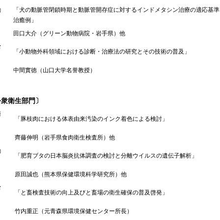
励
「犬の動脈管閉鎖時期と動脈管開存症に対するインドメタシン治療の適応基準
：
治癒例」
田口大介（グリーン動物病院・岩手県）他
労
「小動物外科領域における診断・治療法の研究とその技術の普及」
：
中間實徳（山口大学名誉教授）
公衆衛生部門〕
術
「豚枝肉における体表由来汚染のインク着色による検討」
：
齊藤伸明（岩手県食肉衛生検査所）他
励
「肥育ブタの日本脳炎抗体調査の検討と分離ウイルスの遺伝子解析」
：
原田誠也（熊本県保健環境科学研究所）他
労
「と畜検査技術の向上及びと畜場の衛生確保の普及啓発」
：
竹内重正（元青森県環境保健センター所長）