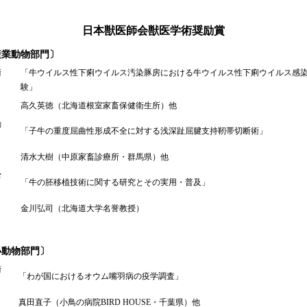
日本獣医師会獣医学術奨励賞
産業動物部門〕
術
「牛ウイルス性下痢ウイルス汚染豚房における牛ウイルス性下痢ウイルス感
：
験」
高久英徳（北海道根室家畜保健衛生所）他
励
「子牛の重度屈曲性形成不全に対する浅深趾屈腱支持靭帯切断術」
：
清水大樹（中原家畜診療所・群馬県）他
労
「牛の胚移植技術に関する研究とその実用・普及」
：
金川弘司（北海道大学名誉教授）
小動物部門〕
術
「わが国におけるオウム嘴羽病の疫学調査」
：
真田直子（小鳥の病院BIRD HOUSE・千葉県）他