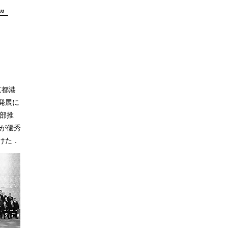
京都港
発展に
本部推
）が優秀
けた．