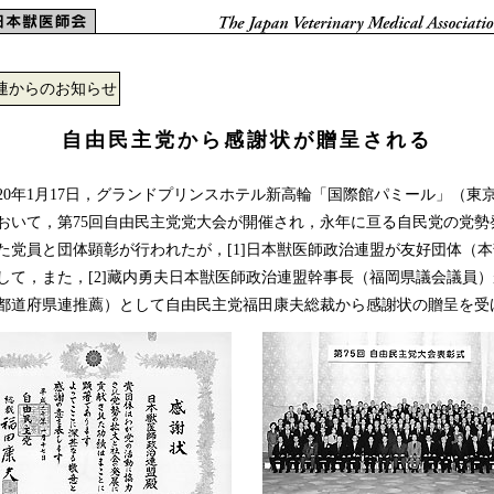
連からのお知らせ
自由民主党から感謝状が贈呈される
0年1月17日，グランドプリンスホテル新高輪「国際館パミール」（東
おいて，第75回自由民主党党大会が開催され，永年に亘る自民党の党勢
た党員と団体顕彰が行われたが，[1]日本獣医師政治連盟が友好団体（
して，また，[2]藏内勇夫日本獣医師政治連盟幹事長（福岡県議会議員
都道府県連推薦）として自由民主党福田康夫総裁から感謝状の贈呈を受