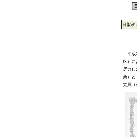
日獣政
平成2
区）に
尽力し
薦）と
党員（