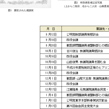
図2 特別表彰者記念写真
（上から二段目，右から二人目・山根委員
図1 贈呈された感謝状