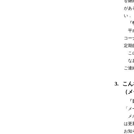
を継
があ
い．
「学
平成
コー
定期
この
なお
ご連
3.
こん
（メ
「日
「メ
メル
は更
お知