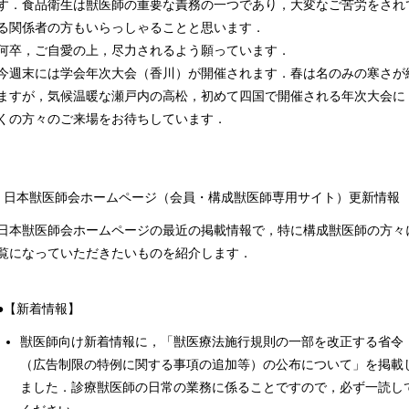
す．食品衛生は獣医師の重要な責務の一つであり，大変なご苦労をされ
る関係者の方もいらっしゃることと思います．
卒，ご自愛の上，尽力されるよう願っています．
週末には学会年次大会（香川）が開催されます．春は名のみの寒さが
ますが，気候温暖な瀬戸内の高松，初めて四国で開催される年次大会に
くの方々のご来場をお待ちしています．
 日本獣医師会ホームページ（会員・構成獣医師専用サイト）更新情報 
本獣医師会ホームページの最近の掲載情報で，特に構成獣医師の方々
覧になっていただきたいものを紹介します．
【新着情報】
獣医師向け新着情報に，「獣医療法施行規則の一部を改正する省令
（広告制限の特例に関する事項の追加等）の公布について」を掲載
ました．診療獣医師の日常の業務に係ることですので，必ず一読し