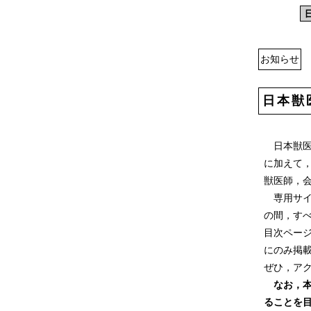
お知らせ
日本獣
日本獣医
に加えて
獣医師，
専用サイ
の間，す
目次ペー
にのみ掲
ぜひ，ア
なお，
ることを