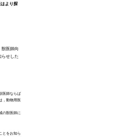
報はより探
．獣医師向
知らせした
獣医師ならば
は，動物用医
域の獣医師に
ことをお知ら