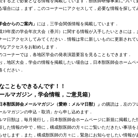
続する上で必要となる情報を掲載しています．獣医師研修事業について
る場合には，まず，このコーナーにアクセスして，必要な情報を探して
会からのご案内」
には，三学会関係情報を掲載しています．
19年度の学会年次大会（香川）に関する情報が入手したいときには，
ナーにアクセスしてみてください．情報は常に新しいものに更新されて
的なアクセスをお勧めします．
コーナーでは，各地区学会の発表演題要旨を見ることもできます．
，地区大会，学会の情報を掲載したい場合は，日本獣医師会ホームペ
絡ください．
なこともできるんです！！
ールマガジン，学会情報，ご意見箱）
本獣医師会メールマガジン（愛称：メルマ日獣）」
の購読は，左のフ
ールマガジンの申込・取消」から申し込めます．
マ日獣は，毎月発行し，日本獣医師会ホームページに新規に掲載した
新した情報の中で，特に，構成獣医師の方々にご覧いただきたい事項を
らせします．また，構成獣医師の方々に，緊急にお知らせしたい情報が