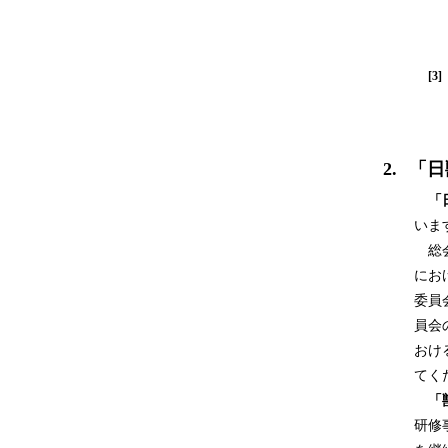
[3]
2.
「日
「日
いま
総会
にお
委員
員会
おけ
てく
「獣
研修