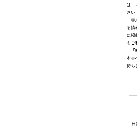
は，
さい
専用
る情
に掲
もご
「
本会
待ち
日