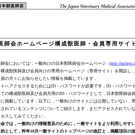
医師会ホームページ構成獣医師・会員専用サイ
師会においては，一般向けの日本獣医師会ホームページ（
http://nichiju.
，構成獣医師及び会員向けの専用ホームページ（専用サイト）を開設し
会員の方々にお知らせしたい情報を掲載しています．
トへアクセスするためにはID・パスワードが必要です．ID・パスワー
べての構成獣医師及び会員共用のID・パスワードとして，日本獣医師会
ジに掲載しています．以下に，一般向けのサイトには公開していない，
載されているコンテンツについてご紹介します．まだアクセスされてい
クセスしてみてください．
本会では，一般向けの情報普及のために，一般サイトをより利用しやす
目的として，昨年10月一般サイトのトップページの改訂と，掲載項目の