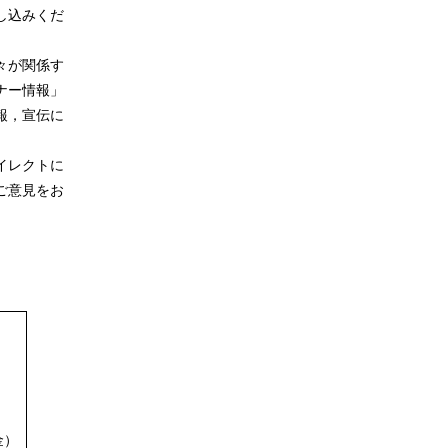
し込みくだ
々が関係す
ナー情報」
報，宣伝に
イレクトに
ご意見をお
金）