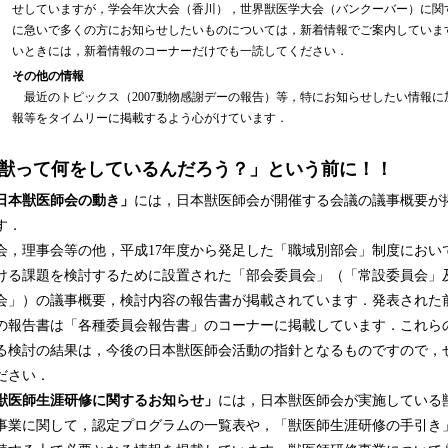
せしていますが，学会年次大会（香川），世界獣医学大会（バンクーバー）に関
に急いで多くの方にお知らせしたいものについては，新着情報でご案内していま
いときには，新着情報のコーナーだけでも一読してください．
その他の情報
最近のトピックス（2007動物感謝デーの報告）等，特にお知らせしたい情報に
報等をタイムリーに掲載するよう心がけています．
獣って何をしているんだろう？」という前に！！
本獣医師会の動き」
には，日本獣医師会が開催する会議の議事概要が
す．
，理事会等の他，平成17年度から発足した「職域別部会」制度におい
ける課題を検討するために設置された「部会委員会」（「常設委員会」
会」）の議事概要，検討内容の報告書が掲載されています．発表された
の報告書は「各種委員会報告書」のコーナーに掲載しています．これら
る検討の結果は，今後の日本獣医師会活動の指針となるものですので，
ださい．
医師生涯研修に関するお知らせ」
には，日本獣医師会が実施している
事業に関して，認定プログラムの一覧表や，「獣医師生涯研修の手引き