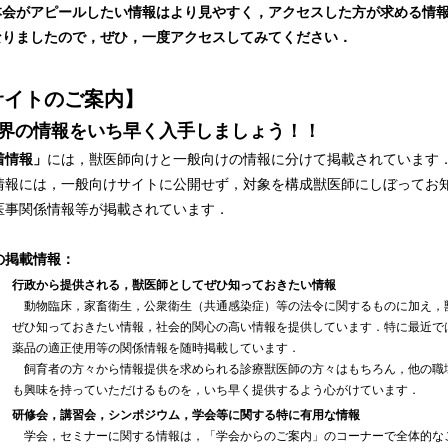
本会がアピールしたい情報はより見やすく，アクセスした方が求める情
なりましたので，ぜひ，一度アクセスしてみてください．
サイトのご案内】
界の情報をいち早く入手しましょう！！
着情報」
には，獣医師向けと一般向けの情報に分けて掲載されています
情報には，一般向けサイトに公開せず，対象を構成獣医師にしぼってお
医事関係情報等が掲載されています．
の掲載情報：
行政から提供される，獣医師としてぜひ知っておきたい情報
動物臨床，家畜衛生，公衆衛生（共通感染症）等の法令に関するものに加え，
ぜひ知っておきたい情報，社会的関心の高い情報を提供しています．特に最近で
薬品の適正使用等の関係情報を随時掲載しています．
飼育者の方々から情報提供を求められる診療獣医師の方々はもちろん，他の職
も興味を持っていただけるものを，いち早く提供するよう心がけています．
研修会，講習会，シンポジウム，学会等に関する特に有用な情報
学会，セミナーに関する情報は，「学会からのご案内」のコーナーで全体的な