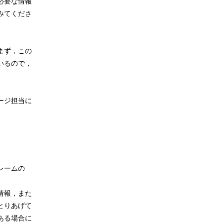
必要な情報
みてくださ
まず，この
いるので，
ージ担当に
レームの
情報，また
とりあげて
ある場合に