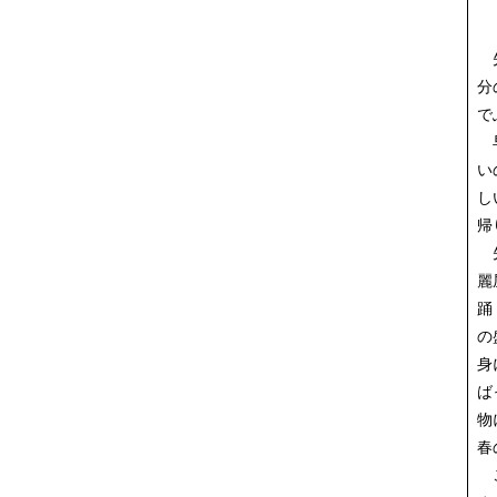
先
分
で
早
い
し
帰
先
麗
踊
の
身
ば
物
春
こ