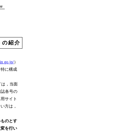
トの紹介
lin.go.jp/
）
，特に構成
ドは，当面
雑誌各号の
専用サイト
ない方は，
いものとす
改変を行い