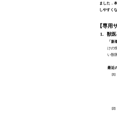
ました．
しやすく
【専用
1.
獣医
「新
けの
い獣
最近
[1]
[2]