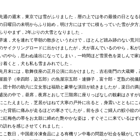
週の週末，東京では雪がふりました．暦の上では冬の最後の日となる
の日曜日の未明からふり始め，明け方にはすでに積もっていた雪が夕方
ふりやまず，2年ぶりの大雪となりました．
速，犬を連れて早朝の散歩というわけで，ほとんど踏み跡のない荒川
のサイクリングロードに出かけましたが，犬が喜んでいるのやら，私が
いのやら，思わぬ遠出になってしまい，一時間ほど雪景色を楽しんで家
り着くと，犬も私も雪まみれでした．
月末には，歌舞伎座の正月公演に出かけました．吉右衛門の大蔵卿，
屋親子（幸四郎，染五郎）の魚屋宗五郎・連獅子，富十郎・芝翫の祝儀
，団十郎の助六に立女形は福助と豪華な演目が続きましたが，楽日の満
盛況の中で，昼席，夜席とおして三階席に座りっぱなしの観劇はさすが
にこたえました．芝居がはねて大寒の戸外に出ると，身震いとともにこ
った背筋に痛みが走るほどの寒さでしたが，前を歩くご婦人の鮫小紋の
に紅梅色の帯をお太鼓に締めた艶やかな姿は，すぐそこに来ているはず
の訪れを感じさせてくれました．
こ数日，中国産冷凍食品による有機リン中毒の問題が社会を騒がして