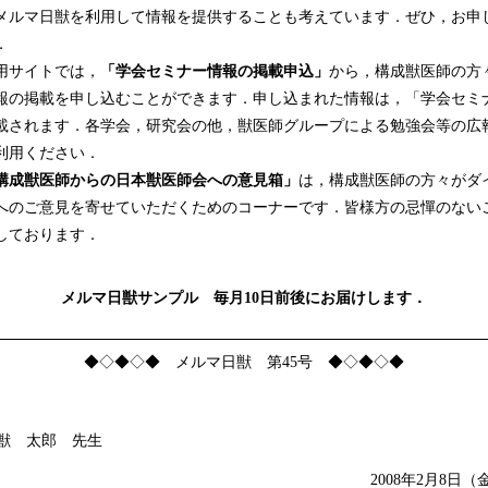
メルマ日獣を利用して情報を提供することも考えています．ぜひ，お申
．
サイトでは，
「学会セミナー情報の掲載申込」
から，構成獣医師の方
報の掲載を申し込むことができます．申し込まれた情報は，「学会セミ
載されます．各学会，研究会の他，獣医師グループによる勉強会等の広
利用ください．
構成獣医師からの日本獣医師会への意見箱」
は，構成獣医師の方々がダ
へのご意見を寄せていただくためのコーナーです．皆様方の忌憚のない
しております．
メルマ日獣サンプル 毎月10日前後にお届けします．
◆◇◆◇◆ メルマ日獣 第45号 ◆◇◆◇◆
獣 太郎 先生
2008年2月8日（