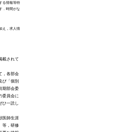
する情報等特
す．時間がな
加え，求人情
掲載されて
て，各部会
及び「個別
前期部会委
の委員会に
ぜひ一読し
獣医師生涯
」等，研修