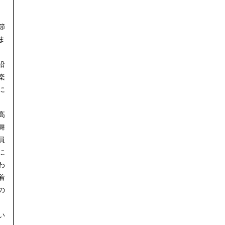
節
ま
沿
楽
に
高
舞
員
に
わ
着
の
い