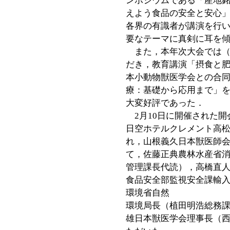
ンポジウムである「産地
えよう食品の安全と安心
各界の有識者が講演を行
要なテーマに真剣に耳を
また，本年次大会では（
だき，教育講演「摂食と
本小動物獣医学会との合
療：基礎から応用まで」
大変好評であった．
2月10日に開催された開
日空ホテルクレメント高
れ，山根義久日本獣医師
て，佐藤正典農林水産省
管理課長代読），高橋直
食品安全部監視安全課輸
環境省自然
環境局長（植田明浩総務
雄日本獣医学会理事長（