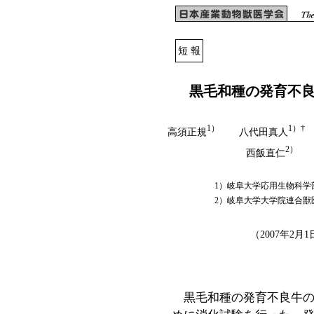
短 報
黒毛和種の発育不
1）
1）†
高須正規
八代田真人
2）
西飯直仁
前
1）岐阜大学応用生物科学部（
2）岐阜大学大学院連合獣医学
（2007年2月
黒毛和種の発育不良牛の