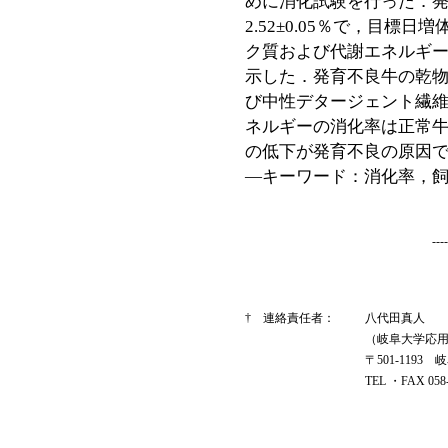
めに消化試験を行った．
2.52±0.05％で，目標日
ク質および代謝エネルギ
示した．発育不良牛の乾
び中性デタージェント繊
ネルギーの消化率は正常
の低下が発育不良の原因
―キーワード：消化率，
--
† 連絡責任者：
八代田真人
（岐阜大学応
〒501-1193 
TEL ・FAX 058-2