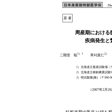
原 著
周産期における
疾病発生と
1）†
2）
二階堂 聡
草刈直仁
1）北海道立畜産試験場（〒0
2）北海道立根釧農業試験場
3）明治製菓(株) （〒060-
（2007年2月2