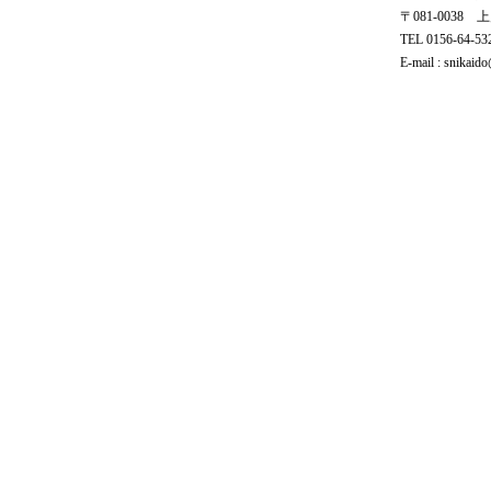
〒081-0038
TEL 0156-64-5
E-mail : snikaido