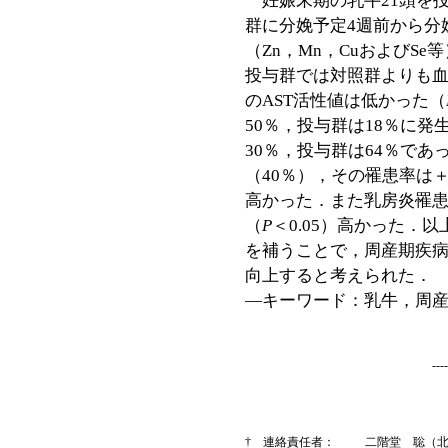
妊娠末期の乳牛21頭を投
群に分娩予定4週前から分
（Zn，Mn，CuおよびSe
投与群では対照群よりも血
のAST活性値は低かった（
50％，投与群は18％に
30％，投与群は64％で
（40％），その罹患率は＋
高かった．また乳房炎罹患
（
P
＜0.05）高かった．
を補うことで，周産期疾
向上すると考えられた．
―キーワード：乳牛，周
--
† 連絡責任者：
二階堂 聡（