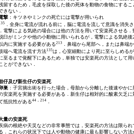
残留するため，毛皮を採取した後の死体を動物の食物にするこ
できない．
電撃
：キツネやミンクの死亡には電撃が用いられ
135
．全身に電流が流れる前に，脳に電流を流して意識を消失さ
．電撃による気絶の場合には他の方法を用いて安楽死させる．
脱臼がミンクや他の小動物に用いられるが，電撃による気絶後2
213
以内に実施する必要がある
．鼻端から尾部へ，または鼻端か
135
肢端へ電流を流す方法
は，心室細動により死に至らしめるが
に至るまで覚醒下にあるため，単独では安楽死の方法として用
ことができない．
仔及び新生仔の安楽死
卵巣
：子宮摘出術を行った場合，母胎から分離した後速やかに
の安楽死を実施する必要がある．新生仔は相対的に酸素欠乏に
44，214
て抵抗性がある
．
量の安楽死
病の根絶や天災などの非常事態では，安楽死の方法は限られ
る．これらの状況下では人や動物の健康に最も影響しない方法