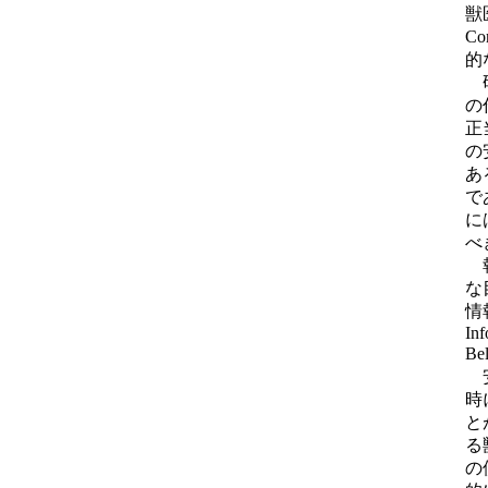
獣医
C
的
研
の
正
の
あ
で
に
べ
報
な
情
Inf
Be
安
時
と
る
の