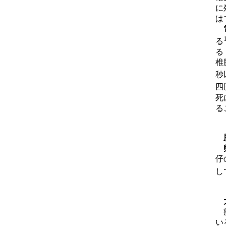
に
は
る
る
椎
秒
四
死
る
胎
仔
し
大
疾
い