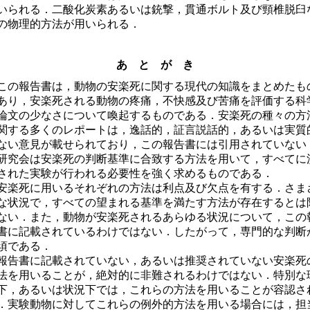
いられる．二酸化炭素あるいは銃撃，貫通ボルト及び頸椎脱臼
の物理的方法が用いられる．
あ と が き
の報告書は，動物の安楽死に関する現代の知識をまとめたも
あり，安楽死される動物の疼痛，不快感及び苦痛を評価する科
論文の少なさについて喚起するものである．安楽死の種々の方
関する多くのレポートは，逸話的，証言説話的，あるいは実質
ない意見が載せられており，この報告書には引用されていない
研究会は安楽死の判断基準に合致する方法を用いて，すべてに
された実験が行われる必要性を強く求めるものである．
楽死に用いるそれぞれの方法は利点及び欠点を有する．さま
な状況で，すべての望まれる基準を満たす方法が存在するとは
ない．また，動物が安楽死されるあらゆる状況について，この
書に記載されているわけではない．したがって，専門的な判断
須である．
告書に記載されていない，あるいは推奨されていない安楽死
法を用いることが，絶対的に非難されるわけではない．特別な
下，あるいは状況下では，これらの方法を用いることが容認さ
．実験動物に対してこれらの例外的方法を用いる場合には，担