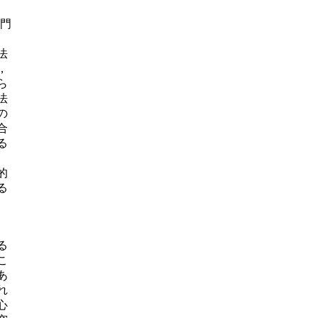
専門
法
，
ら
法
の
合
る
的
る
る
こ
あ
れ
心