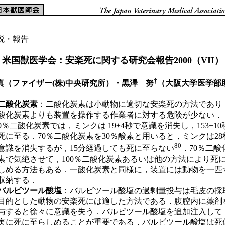
説・報告
米国獣医学会：安楽死に関する研究会報告2000（VII）
†
真（ファイザー(株)中央研究所）・黒澤 努
（大阪大学医学部
酸化炭素
：二酸化炭素は小動物に適切な安楽死の方法であり
酸化炭素よりも装置を操作する作業者に対する危険が少ない．
00％二酸化炭素では，ミンクは 19±4秒で意識を消失し，153±10
死に至る．70％二酸化炭素を30％酸素と用いると，ミンクは28
80
意識を消失するが，15分経過しても死に至らない
．70％二酸
素で気絶させて，100％二酸化炭素あるいは他の方法により死
しめる方法もある．一酸化炭素と同様に，装置には動物を一匹
収納する．
ルビツール酸塩
：バルビツール酸塩の過剰量投与は毛皮の採
目的とした動物の安楽死には適した方法である．腹腔内に薬剤
与すると徐々に意識を失う．バルビツール酸塩を追加注入して
実に死に至らしめることが重要である．バルビツール酸塩は死