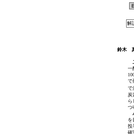
解
鈴木 
二
一
1
で
で
炭
ら
つ
バ
を
投
確