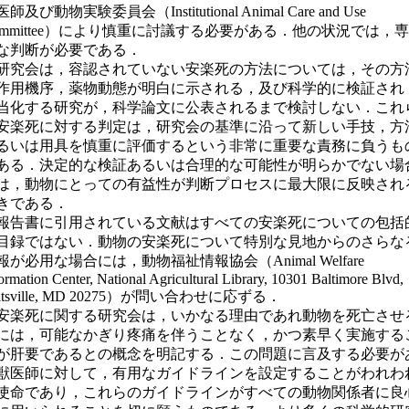
師及び動物実験委員会（Institutional Animal Care and Use
ommittee）により慎重に討議する必要がある．他の状況では，
な判断が必要である．
究会は，容認されていない安楽死の方法については，その方
作用機序，薬物動態が明白に示される，及び科学的に検証され
当化する研究が，科学論文に公表されるまで検討しない．これ
安楽死に対する判定は，研究会の基準に沿って新しい手技，方
るいは用具を慎重に評価するという非常に重要な責務に負うも
ある．決定的な検証あるいは合理的な可能性が明らかでない場
は，動物にとっての有益性が判断プロセスに最大限に反映され
きである．
告書に引用されている文献はすべての安楽死についての包括
目録ではない．動物の安楽死について特別な見地からのさらな
報が必用な場合には，動物福祉情報協会（Animal Welfare
ormation Center, National Agricultural Library, 10301 Baltimore Blvd,
ltsville, MD 20275）が問い合わせに応ずる．
楽死に関する研究会は，いかなる理由であれ動物を死亡させ
には，可能なかぎり疼痛を伴うことなく，かつ素早く実施する
が肝要であるとの概念を明記する．この問題に言及する必要が
獣医師に対して，有用なガイドラインを設定することがわれわ
使命であり，これらのガイドラインがすべての動物関係者に良