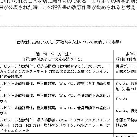
に用いられることを切に願うものである．より多くの科学的研
果が公表された時，この報告書の改訂作業が勧められると考え
．
-----------------------------------------------------------------------------------------