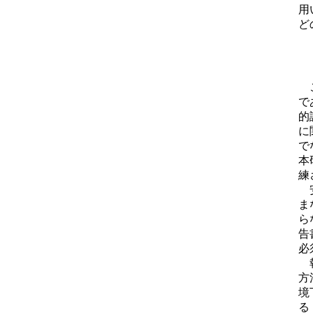
用
ど
こ
で
的
に
で
本
練
安
ま
ら
告
必
報
方
境
る