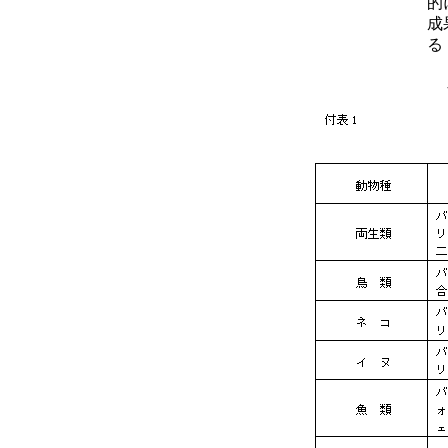
的
成
る