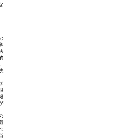
な
の
学
法
的
．
洗
ざ
限
報
が
の
環
れ
当