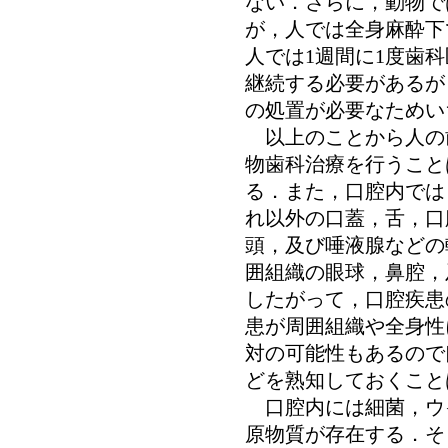
ない．さらに，動物で
が，人では全身麻酔下
人では1週間に1度歯
継続する必要があるが
の処置が必要なためい
以上のことから人の
物歯科治療を行うこと
る．また，口腔内では
れ以外の口蓋，舌，口
頭，及び唾液腺などの
囲組織の眼球，鼻腔，
したがって，口腔疾患
患が周囲組織や全身性
対の可能性もあるので
どを熟知しておくこと
口腔内には細菌，ウ
原物質が存在する．そ