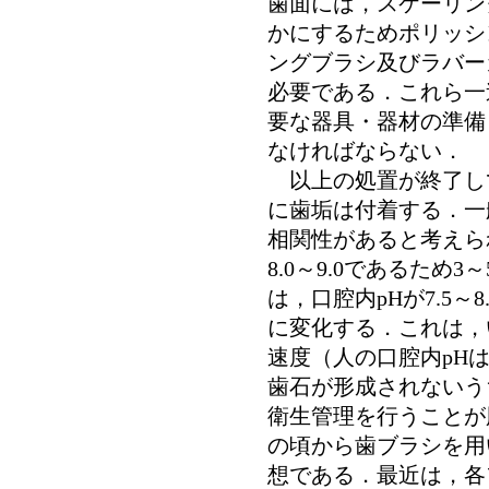
歯面には，スケーリン
かにするためポリッシ
ングブラシ及びラバー
必要である．これら一
要な器具・器材の準備
なければならない．
以上の処置が終了し
に歯垢は付着する．一
相関性があると考えら
8.0～9.0であるため
は，口腔内pHが7.5～
に変化する．これは，
速度（人の口腔内pH
歯石が形成されないう
衛生管理を行うことが
の頃から歯ブラシを用
想である．最近は，各