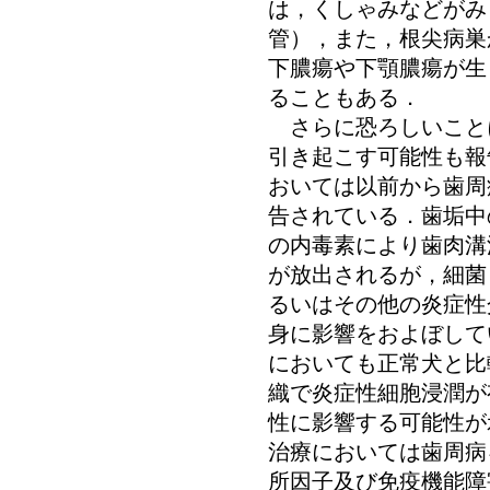
は，くしゃみなどがみ
管），また，根尖病巣
下膿瘍や下顎膿瘍が生
ることもある．
さらに恐ろしいこと
引き起こす可能性も報
おいては以前から歯周
告されている．歯垢中
の内毒素により歯肉溝
が放出されるが，細菌
るいはその他の炎症性
身に影響をおよぼして
においても正常犬と比
織で炎症性細胞浸潤が
性に影響する可能性が
治療においては歯周病
所因子及び免疫機能障