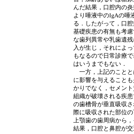
んだ結果，口腔内の炎
より唾液中のIgAの
る．したがって，口腔
基礎疾患の有無も考慮
な歯列異常や乳歯遺残
入が生じ，それによっ
もなるので日常診療で
はいうまでもない．
一方，上記のことと
に影響を与えることも
かりでなく，セメント
組織が破壊される疾患
の歯槽骨が垂直吸収さ
際に吸収された部位の
上顎歯の歯周病から，
結果，口腔と鼻腔が交