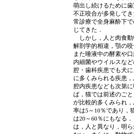
萌出し続けるために歯
不正咬合が多発してき
常診療で全身麻酔下で
じてきた．
しかし，人と肉食動
解剖学的相違，顎の咬
また唾液中の酵素や口
内細菌やウイルスなど
腔・歯科疾患でも犬に
に多くみられる疾患，
腔内疾患なども次第に
ば，猫では前述のごと
が比較的多くみられ，
率は5～10％であり
は20～60％にもな
は，人と異なり，明ら