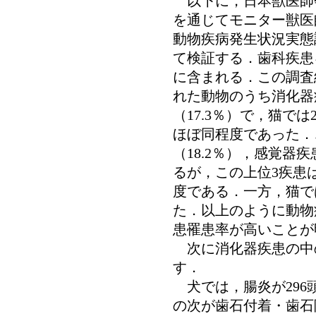
以下に，日本獣医師
を通じてモニター獣医
動物疾病発生状況実態
て検証する．歯科疾患
に含まれる．この調査
れた動物のうち消化器疾
（17.3％）で，猫では2
ほぼ同程度であった．
（18.2％），感覚器疾
るが，この上位3疾患
度である．一方，猫で
た．以上のように動物
患罹患率が高いことが
次に消化器疾患の中
す．
犬では，腸炎が296
の次が歯石付着・歯石