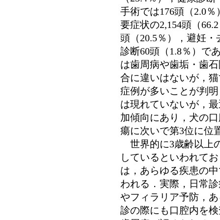
手術では176頭（2.
要症状の2,154頭（6
頭（20.5％），避妊・
診断60頭（1.8％）
は歯周病や歯垢・歯石
合に違いはないが，猫
症例が多いことが判明
は現れていないが，最
加傾向にあり，犬の口
瘍に次いで第3位に位
世界的に3歳齢以上の
しているといわれてお
は，あらゆる疾患の中
われる．実際，日常診
やフィラリア予防，あ
診の際にも口腔内を検