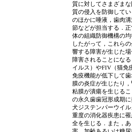
質に対してさまざまな
質の侵入を防御してい
のほかに唾液，歯肉溝
節などが担当する．正
体の組織防御機構の均
したがって，これらの
響する障害が生じた場
障害されることになる
イルス）やFIV（猫
免疫機能が低下して歯
膜の炎症が生じたり，
粘膜が潰瘍を生じるこ
の永久歯歯冠形成期に
犬ジステンパーウイル
重度の消化器疾患に罹
全を生じる．また，あ
害，加齢あるいは糖尿