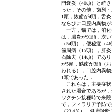
門嚢炎（40頭）と続
った．その他，歯列・
1頭，抜歯が4頭，舌
ならびに口腔内異物が
一方，猫では，消化
は，腸炎が91頭，次
（54頭），便秘症（4
歯周病（15頭），肝
石除去（14頭）であ
が5頭，齲歯が3頭（
われる），口腔内異物
1頭であった．
これらは，主要症状
された場合であるが，
ワクチン接種時で来院され
で，フィラリア予防で受
（23.4％），健康診断