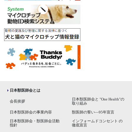
日本獣医師会とは
日本獣医師会と "One Health"の
会長挨拶
取り組み
日本獣医師会の事業内容
獣医師の誓い―95年宣言
日本獣医師会・獣医師会活動
インフォームドコンセント の
指針
徹底宣言